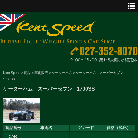
CAR SALES
Kent Speed
>
商品
>
車両販売
>
ケーターハム
>
ケーターハム スーパーセブン
1700SS
PARTS
ケーターハム スーパーセブン 1700SS
ENGINE MAINTENANCE
OTHER WORKS
GOODS & ACCESSORIES
商品番号
車両名
グレード
価格（税込）
OUTLINE
CAR-