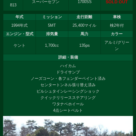
SOLD OUT
スーパーセブン
1700SS
813
年式
ミッション
走行距離
車検
1994年式
5MT
25,400マイル
検2年付
エンジン・型式
排気量
馬力
カラー
アルミ/グリー
ケント
1,700cc
135ps
ン
詳細・装備
ハイカム
ドライサンプ
ノーズコーン・各フェンダーペイント済み
センタートンネル張り替え済み
ビルシュタインレーシングショック
クイックリリースステアリング
ワタナベホイール
4点シートベルト