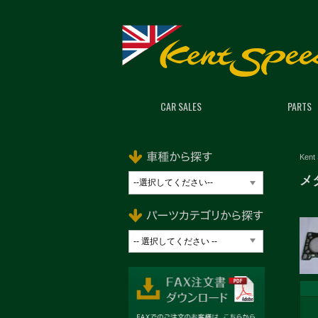
CAR SALES
PARTS
Kent
メ