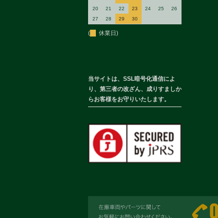
20
21
22
23
24
25
26
27
28
29
30
(
休業日)
当サイトは、SSL暗号化通信によ
り、第三者の改ざん、成りすましか
らお客様をお守りいたします。