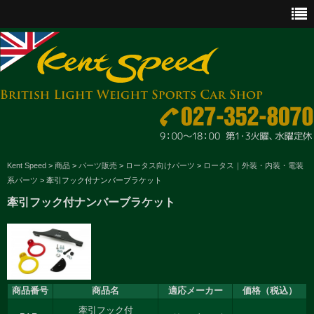
CAR SALES
Kent Speed
>
商品
>
パーツ販売
>
ロータス向けパーツ
>
ロータス｜外装・内装・電装
系パーツ
>
牽引フック付ナンバーブラケット
PARTS
牽引フック付ナンバーブラケット
ENGINE MAINTENANCE
OTHER WORKS
GOODS & ACCESSORIES
商品番号
商品名
適応メーカー
価格（税込）
OUTLINE
牽引フック付