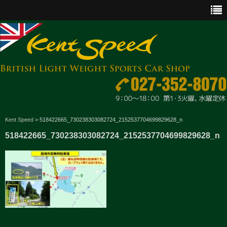
CAR SALES
Kent Speed
>
518422665_730238303082724_2152537704699829628_n
518422665_730238303082724_2152537704699829628_n
PARTS
ENGINE MAINTENANCE
OTHER WORKS
GOODS & ACCESSORIES
OUTLINE