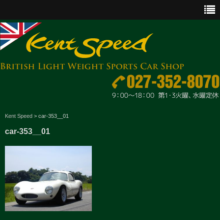
CAR SALES
Kent Speed
>
car-353__01
car-353__01
PARTS
ENGINE MAINTENANCE
OTHER WORKS
GOODS & ACCESSORIES
OUTLINE