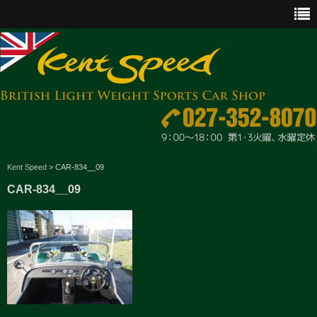
CAR SALES
Kent Speed
>
CAR-834__09
CAR-834__09
PARTS
ENGINE MAINTENANCE
OTHER WORKS
GOODS & ACCESSORIES
OUTLINE