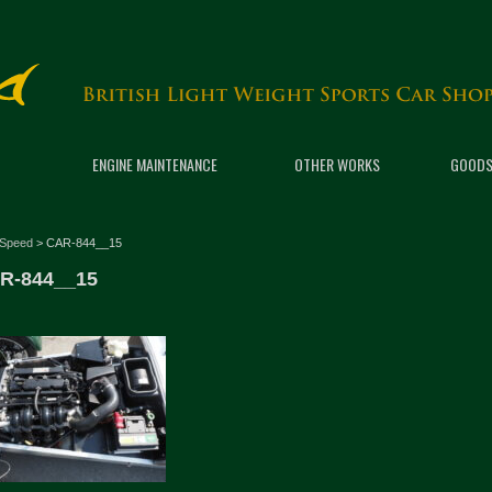
ENGINE MAINTENANCE
OTHER WORKS
GOODS
 Speed
>
CAR-844__15
R-844__15