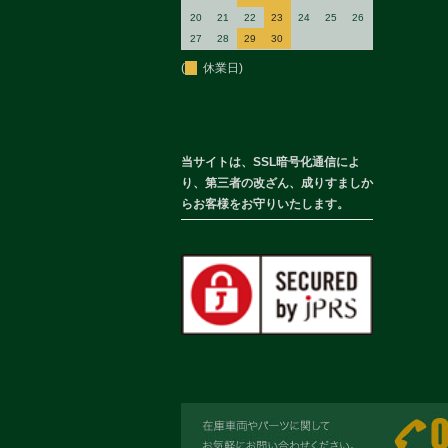
20
21
22
23
24
25
26
27
28
29
30
(
休業日)
当サイトは、SSL暗号化通信によ
り、第三者の改ざん、成りすましか
らお客様をお守りいたします。