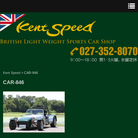
CAR SALES
Kent Speed
>
CAR-846
CAR-846
PARTS
ENGINE MAINTENANCE
OTHER WORKS
GOODS & ACCESSORIES
OUTLINE