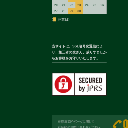
20
21
22
23
24
25
26
27
28
29
30
(
休業日)
当サイトは、SSL暗号化通信によ
り、第三者の改ざん、成りすましか
らお客様をお守りいたします。