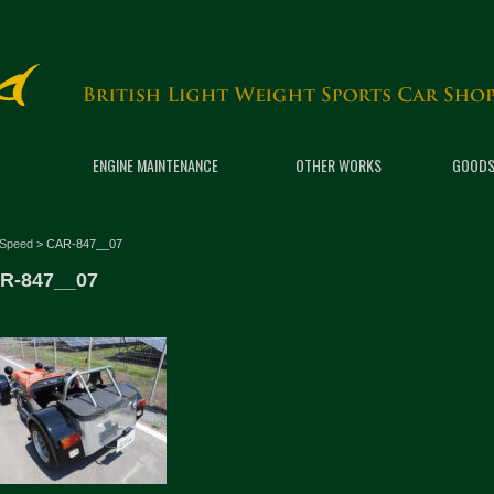
ENGINE MAINTENANCE
OTHER WORKS
GOODS
 Speed
>
CAR-847__07
R-847__07