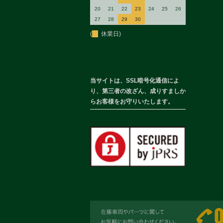
20
21
22
23
24
25
26
27
28
29
30
(
休業日)
当サイトは、SSL暗号化通信によ
り、第三者の改ざん、成りすましか
らお客様をお守りいたします。