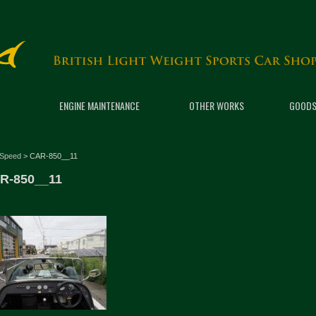
ENGINE MAINTENANCE
OTHER WORKS
GOODS
 Speed
>
CAR-850__11
R-850__11