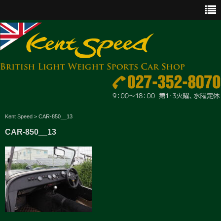
CAR SALES
Kent Speed
>
CAR-850__13
CAR-850__13
PARTS
ENGINE MAINTENANCE
OTHER WORKS
GOODS & ACCESSORIES
OUTLINE