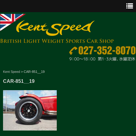
CAR SALES
Kent Speed
>
CAR-851__19
CAR-851__19
PARTS
ENGINE MAINTENANCE
OTHER WORKS
GOODS & ACCESSORIES
OUTLINE