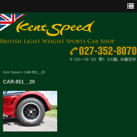
CAR SALES
Kent Speed
>
CAR-851__20
CAR-851__20
PARTS
ENGINE MAINTENANCE
OTHER WORKS
GOODS & ACCESSORIES
OUTLINE