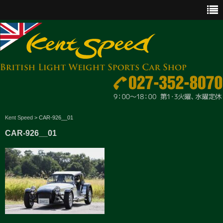
CAR SALES
Kent Speed
>
CAR-926__01
CAR-926__01
PARTS
ENGINE MAINTENANCE
OTHER WORKS
GOODS & ACCESSORIES
OUTLINE