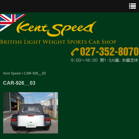
CAR SALES
Kent Speed
>
CAR-926__03
CAR-926__03
PARTS
ENGINE MAINTENANCE
OTHER WORKS
GOODS & ACCESSORIES
OUTLINE