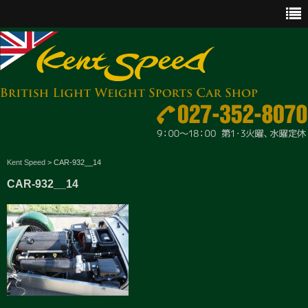
CAR SALES
Kent Speed
>
CAR-932__14
CAR-932__14
PARTS
ENGINE MAINTENANCE
OTHER WORKS
GOODS & ACCESSORIES
OUTLINE