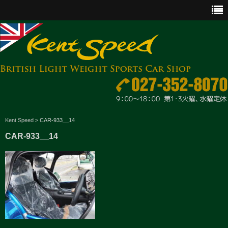
CAR SALES
Kent Speed
>
CAR-933__14
CAR-933__14
PARTS
ENGINE MAINTENANCE
OTHER WORKS
GOODS & ACCESSORIES
OUTLINE