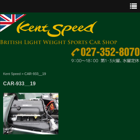
CAR SALES
Kent Speed
>
CAR-933__19
CAR-933__19
PARTS
ENGINE MAINTENANCE
OTHER WORKS
GOODS & ACCESSORIES
OUTLINE