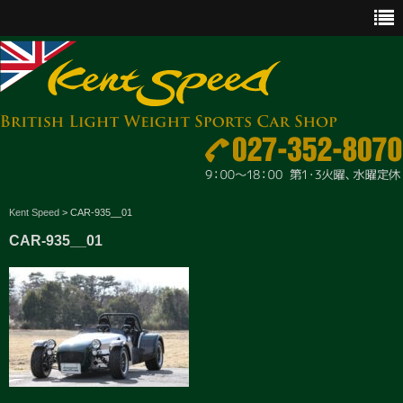
CAR SALES
Kent Speed
>
CAR-935__01
CAR-935__01
PARTS
ENGINE MAINTENANCE
OTHER WORKS
GOODS & ACCESSORIES
OUTLINE