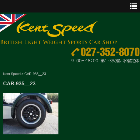
CAR SALES
Kent Speed
>
CAR-935__23
CAR-935__23
PARTS
ENGINE MAINTENANCE
OTHER WORKS
GOODS & ACCESSORIES
OUTLINE