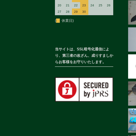
20
21
22
23
24
25
26
27
28
29
30
(
休業日)
当サイトは、SSL暗号化通信によ
り、第三者の改ざん、成りすましか
らお客様をお守りいたします。