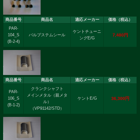
商品番号
商品名
適応メーカー
価格（税込）
PAR-
ケントチューニ
7,480円
104_S
バルブステムシール
ングE/G
(B-2-4)
商品番号
商品名
適応メーカー
価格（税込）
クランクシャフト
PAR-
メインメタル（親メタ
36,300円
106_S
ケントE/G
ル）
(B-1-2)
（VP91142/STD）