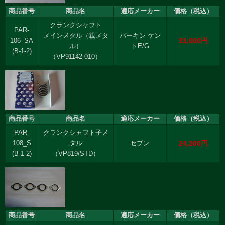
商品番号
商品名
適応メーカー
価格（税込）
クランクシャフト
PAR-
メインメタル（親メタ
バーキン ケン
33,000円
106_SA
ル）
トE/G
(B-1-2)
（VP91142‐010）
商品番号
商品名
適応メーカー
価格（税込）
PAR-
クランクシャフト子メ
24,200円
108_S
タル
セブン
(B-1-2)
（VP819/STD）
商品番号
商品名
適応メーカー
価格（税込）