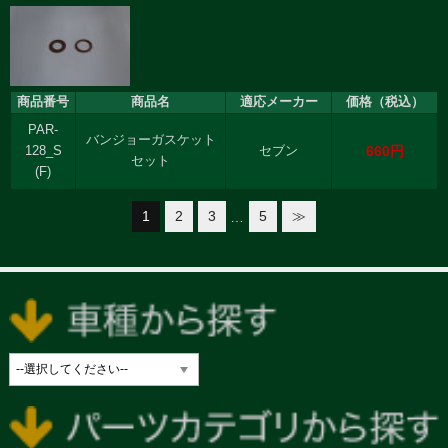
商品番号
商品名
適応メーカー
価格（税込）
PAR-
バンジョーガスケット
660円
128_S
セブン
セット
(F)
1
2
3
5
≫
…