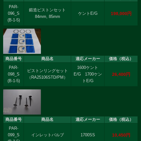
PAR-
鍛造ピストンセット
198,000円
096_S
ケントE/G
84mm, 85mm
(B-1-5)
商品番号
商品名
適応メーカー
価格（税込）
PAR-
1600ケント
ピストンリングセット
26,400円
098_S
E/G 1700ケン
（RA25106STD/PM）
(B-1-5)
トE/G
商品番号
商品名
適応メーカー
価格（税込）
PAR-
10,450円
099_S
インレットバルブ
1700SS