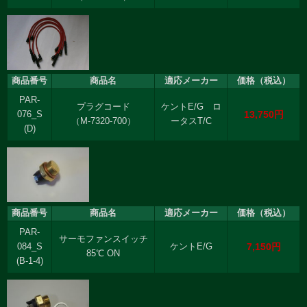
商品番号
商品名
適応メーカー
価格（税込）
PAR-
プラグコード
ケントE/G ロ
13,750円
076_S
（M-7320-700）
ータスT/C
(D)
商品番号
商品名
適応メーカー
価格（税込）
PAR-
サーモファンスイッチ
7,150円
084_S
ケントE/G
85℃ ON
(B-1-4)