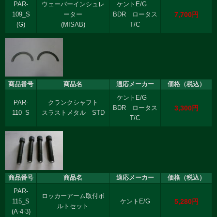
PAR-
ウェーバーインシュレ
ケントE/G
7,700円
109_S
ーター
BDR ロータス
(G)
(MISAB)
T/C
商品番号
商品名
適応メーカー
価格（税込）
ケントE/G
PAR-
クランクシャフト
3,300円
BDR ロータス
110_S
スラストメタル STD
T/C
商品番号
商品名
適応メーカー
価格（税込）
PAR-
ロッカーアーム取付ボ
5,280円
115_S
ケントE/G
ルトセット
(A-4-3)