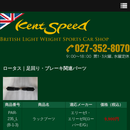
CAR SALES
ロータス｜足回り・ブレーキ関連パーツ
PARTS
ENGINE MAINTENANCE
OTHER WORKS
商品番号
商品名
適応メーカー
価格（税込）
PAR-
エリーゼI・
GOODS & ACCESSORIES
9,900円
235_L
ラックブーツ
エリーゼII(ロー
(B-1-3)
バーE/G）
OUTLINE