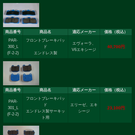
商品番号
商品名
適応メーカー
価格（税込）
PAR-
フロントブレーキパッ
エヴォーラ、
40,700円
300_L
ド
V6エキシージ
(F-2-2)
エンドレス製
商品番号
商品名
適応メーカー
価格（税込）
フロントブレーキパッ
PAR-
ド
エリーゼ、エキ
23,100円
301_L
エンドレス製サーキッ
シージ
(F-2-2)
ト用