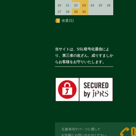
20
21
22
23
24
25
26
27
28
29
30
(
休業日)
当サイトは、SSL暗号化通信によ
り、第三者の改ざん、成りすましか
らお客様をお守りいたします。