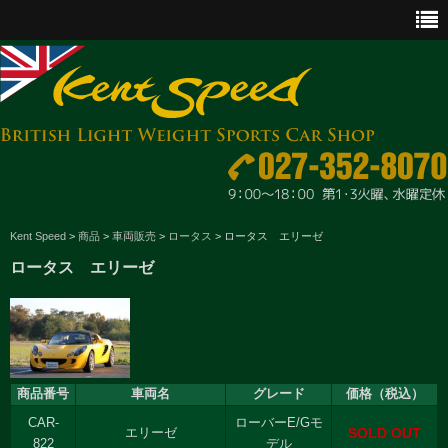
CAR SALES
Kent Speed
>
商品
>
車両販売
>
ロータス
>
ロータス エリーゼ
ロータス エリーゼ
PARTS
ENGINE MAINTENANCE
OTHER WORKS
商品番号
車両名
グレード
価格（税込）
GOODS & ACCESSORIES
CAR-
ローバーE/Gモ
SOLD OUT
エリーゼ
OUTLINE
822
デル