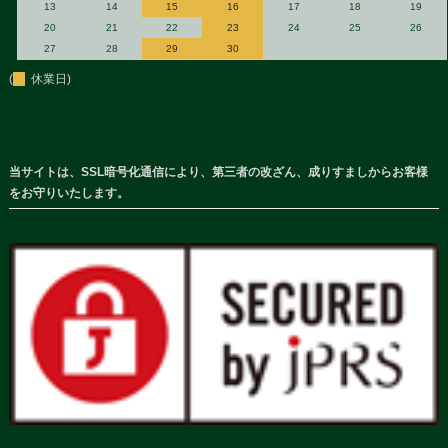
13
14
15
16
17
18
19
20
21
22
23
24
25
26
27
28
29
30
(
休業日)
当サイトは、SSL暗号化通信により、第三者の改ざん、成りすましからお客様
をお守りいたします。