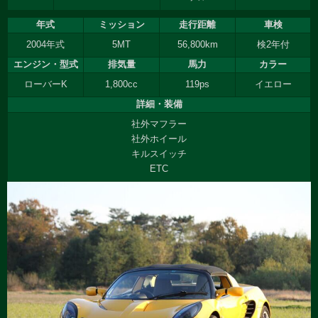
年式
ミッション
走行距離
車検
2004年式
5MT
56,800km
検2年付
エンジン・型式
排気量
馬力
カラー
ローバーK
1,800cc
119ps
イエロー
詳細・装備
社外マフラー
社外ホイール
キルスイッチ
ETC