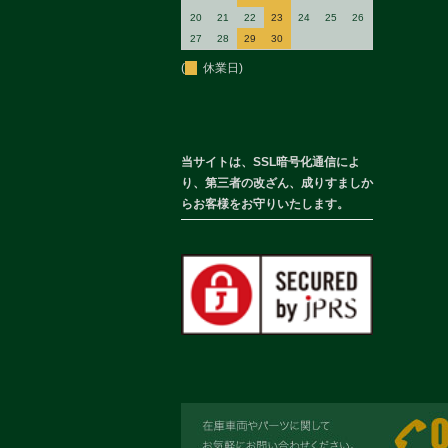
20
21
22
23
24
25
26
27
28
29
30
(
休業日)
当サイトは、SSL暗号化通信によ
り、第三者の改ざん、成りすましか
らお客様をお守りいたします。