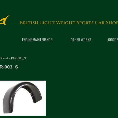
ENGINE MAINTENANCE
OTHER WORKS
GOODS
 Speed
>
PAR-003_S
R-003_S