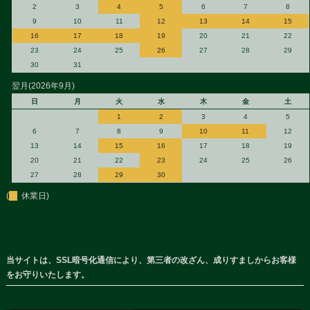
2
3
4
5
6
7
8
9
10
11
12
13
14
15
16
17
18
19
20
21
22
23
24
25
26
27
28
29
30
31
翌月(2026年9月)
日
月
火
水
木
金
土
1
2
3
4
5
6
7
8
9
10
11
12
13
14
15
16
17
18
19
20
21
22
23
24
25
26
27
28
29
30
(
休業日)
当サイトは、SSL暗号化通信により、第三者の改ざん、成りすましからお客様
をお守りいたします。