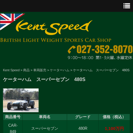
CAR SALES
Kent Speed
>
商品
>
車両販売
>
ケーターハム
>
ケーターハム スーパーセブン 480S
ケーターハム スーパーセブン 480S
PARTS
ENGINE MAINTENANCE
OTHER WORKS
商品番号
車両名
グレード
価格（税込）
GOODS & ACCESSORIES
CAR-
1,100万円
スーパーセブン
480R
OUTLINE
849