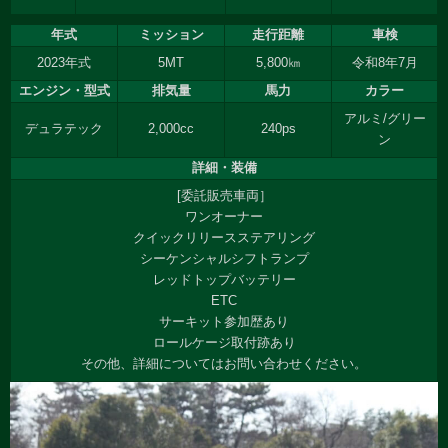
年式
ミッション
走行距離
車検
2023年式
5MT
5,800㎞
令和8年7月
エンジン・型式
排気量
馬力
カラー
アルミ/グリー
デュラテック
2,000cc
240ps
ン
詳細・装備
[委託販売車両］
ワンオーナー
クイックリリースステアリング
シーケンシャルシフトランプ
レッドトップバッテリー
ETC
サーキット参加歴あり
ロールケージ取付跡あり
その他、詳細についてはお問い合わせください。