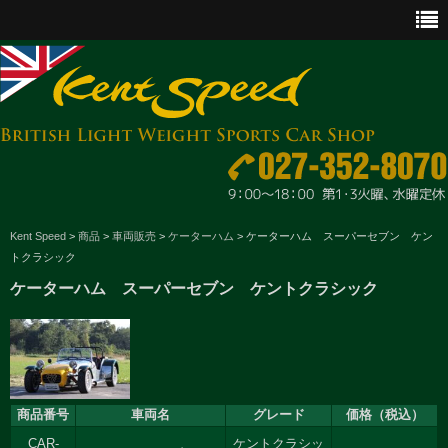
CAR SALES
Kent Speed
>
商品
>
車両販売
>
ケーターハム
>
ケーターハム スーパーセブン ケン
トクラシック
PARTS
ケーターハム スーパーセブン ケントクラシック
ENGINE MAINTENANCE
OTHER WORKS
GOODS & ACCESSORIES
商品番号
車両名
グレード
価格（税込）
OUTLINE
CAR-
ケントクラシッ