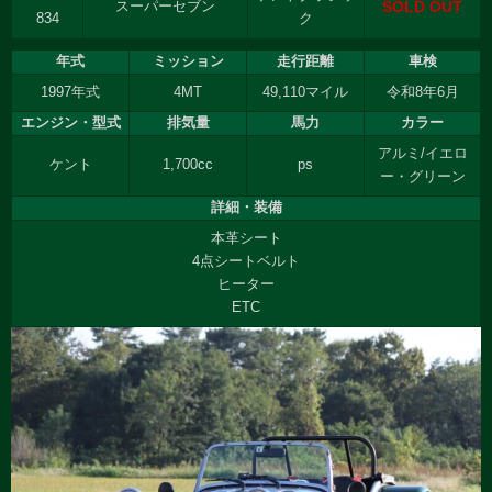
SOLD OUT
スーパーセブン
834
ク
年式
ミッション
走行距離
車検
1997年式
4MT
49,110マイル
令和8年6月
エンジン・型式
排気量
馬力
カラー
アルミ/イエロ
ケント
1,700cc
ps
ー・グリーン
詳細・装備
本革シート
4点シートベルト
ヒーター
ETC