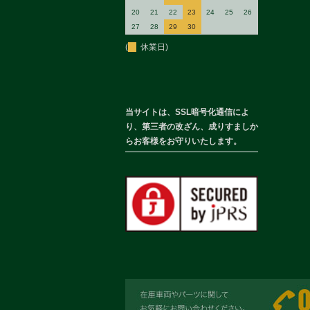
20
21
22
23
24
25
26
27
28
29
30
(
休業日)
当サイトは、SSL暗号化通信によ
り、第三者の改ざん、成りすましか
らお客様をお守りいたします。