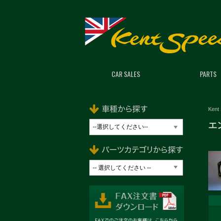
CAR SALES
PARTS
Kent
エ