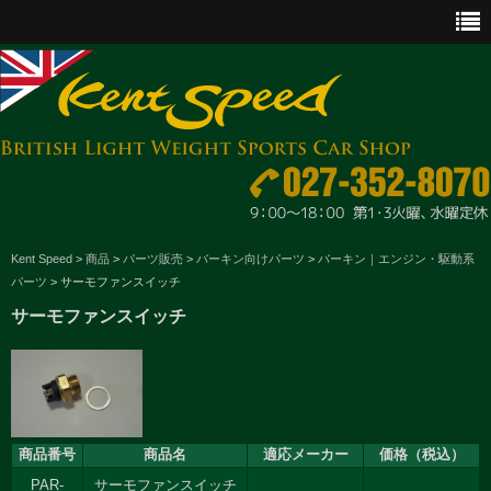
CAR SALES
Kent Speed
>
商品
>
パーツ販売
>
バーキン向けパーツ
>
バーキン｜エンジン・駆動系
パーツ
>
サーモファンスイッチ
PARTS
サーモファンスイッチ
ENGINE MAINTENANCE
OTHER WORKS
GOODS & ACCESSORIES
商品番号
商品名
適応メーカー
価格（税込）
OUTLINE
PAR-
サーモファンスイッチ