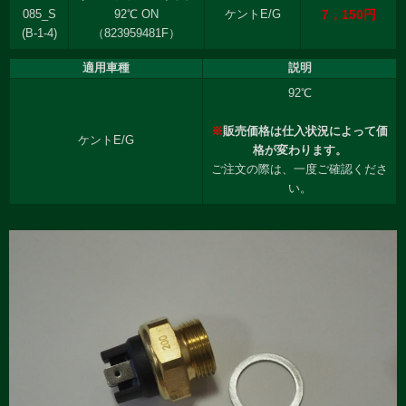
7，150円
085_S
92℃ ON
ケントE/G
(B-1-4)
（823959481F）
適用車種
説明
92℃
※
販売価格は仕入状況によって価
ケントE/G
格が変わります。
ご注文の際は、一度ご確認くださ
い。