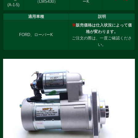
（LMS430）
ーK
(A-1-5)
適用車種
説明
※
販売価格は仕入状況によって価
格が変わります。
FORD、ローバーK
ご注文の際は、一度ご確認くださ
い。