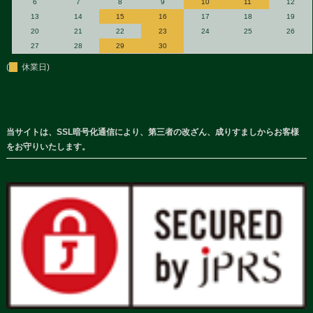
6
7
8
9
10
11
12
13
14
15
16
17
18
19
20
21
22
23
24
25
26
27
28
29
30
(
休業日)
当サイトは、SSL暗号化通信により、第三者の改ざん、成りすましからお客様
をお守りいたします。