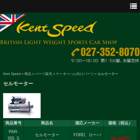
CAR SALES
Kent Speed
>
商品
>
パーツ販売
>
ケーターハム向けパーツ
>
セルモーター
セルモーター
PARTS
ENGINE MAINTENANCE
OTHER WORKS
商品番号
商品名
適応メーカー
価格（税込）
GOODS & ACCESSORIES
PAR-
セルモーター
FORD、ローバ
81,400円
OUTLINE
055_S