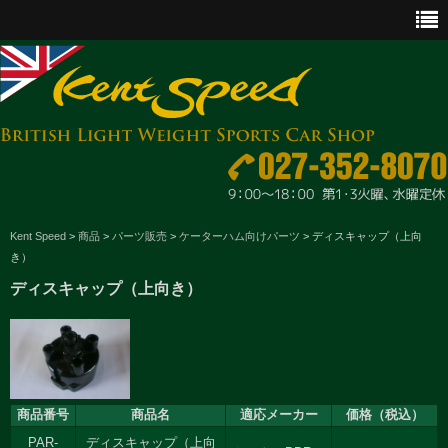
CAR SALES
Kent Speed
>
商品
>
パーツ販売
>
ケーターハム向けパーツ
>
ディスキャップ（上向
き）
PARTS
ディスキャップ（上向き）
ENGINE MAINTENANCE
OTHER WORKS
GOODS & ACCESSORIES
商品番号
商品名
適応メーカー
価格（税込）
OUTLINE
PAR-
ディスキャップ（上向