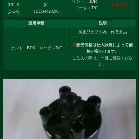
ケント BDR
5,280円
070_S
き）
ロータスT/C
(C-1-4)
（DDB442-MK）
適用車種
説明
純正品欠品の為、代替え品
※
販売価格は仕入状況によって価
ケント BDR ロータスT/C
格が変わります。
ご注文の際は、一度ご確認くださ
い。