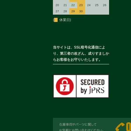
20
21
22
23
24
25
26
27
28
29
30
(
休業日)
当サイトは、SSL暗号化通信によ
り、第三者の改ざん、成りすましか
らお客様をお守りいたします。