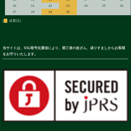
20
21
22
23
24
25
26
27
28
29
30
(
休業日)
当サイトは、SSL暗号化通信により、第三者の改ざん、成りすましからお客様
をお守りいたします。