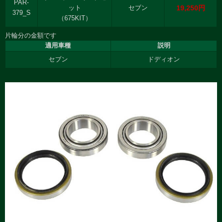
PAR-
19,250円
ット
セブン
379_S
（675KIT）
片輪分の金額です
適用車種
説明
セブン
ドディオン