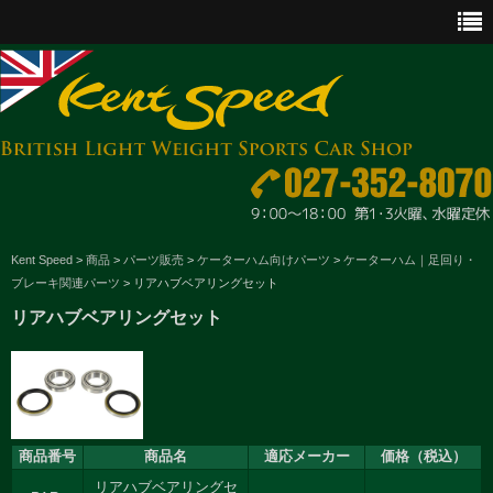
CAR SALES
Kent Speed
>
商品
>
パーツ販売
>
ケーターハム向けパーツ
>
ケーターハム｜足回り・
ブレーキ関連パーツ
>
リアハブベアリングセット
PARTS
リアハブベアリングセット
ENGINE MAINTENANCE
OTHER WORKS
GOODS & ACCESSORIES
商品番号
商品名
適応メーカー
価格（税込）
OUTLINE
リアハブベアリングセ