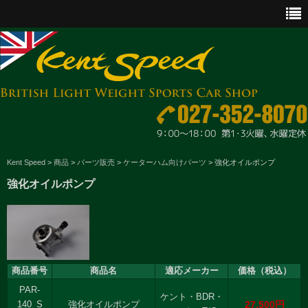
CAR SALES
Kent Speed
>
商品
>
パーツ販売
>
ケーターハム向けパーツ
>
強化オイルポンプ
強化オイルポンプ
PARTS
ENGINE MAINTENANCE
OTHER WORKS
商品番号
商品名
適応メーカー
価格（税込）
GOODS & ACCESSORIES
PAR-
ケント・BDR・
27,500円
OUTLINE
140_S
強化オイルポンプ