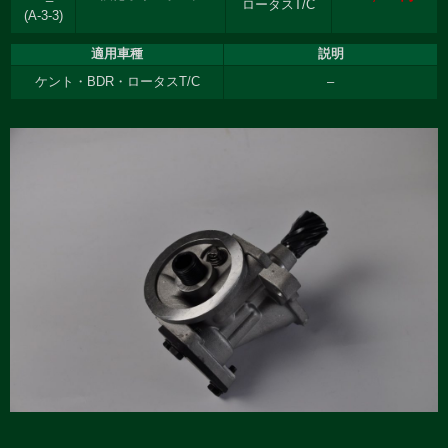
ロータスT/C
(A-3-3)
適用車種
説明
ケント・BDR・ロータスT/C
–