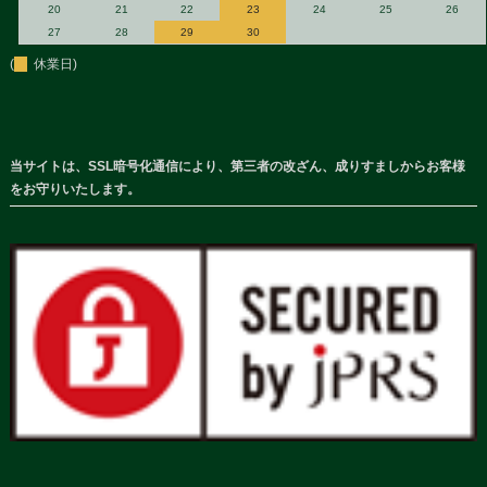
20
21
22
23
24
25
26
27
28
29
30
(
休業日)
当サイトは、SSL暗号化通信により、第三者の改ざん、成りすましからお客様
をお守りいたします。