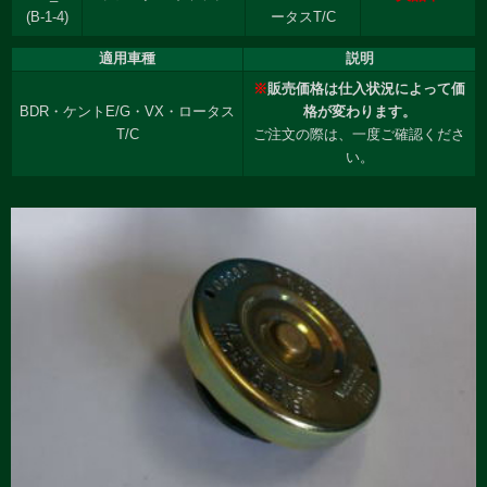
(B-1-4)
ータスT/C
適用車種
説明
※
販売価格は仕入状況によって価
BDR・ケントE/G・VX・ロータス
格が変わります。
T/C
ご注文の際は、一度ご確認くださ
い。