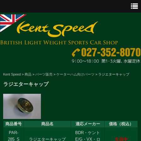
CAR SALES
Kent Speed
>
商品
>
パーツ販売
>
ケーターハム向けパーツ
>
ラジエターキャップ
ラジエターキャップ
PARTS
ENGINE MAINTENANCE
OTHER WORKS
商品番号
商品名
適応メーカー
価格（税込）
GOODS & ACCESSORIES
PAR-
BDR・ケント
欠品中
OUTLINE
285_S
ラジエターキャップ
E/G・VX・ロ